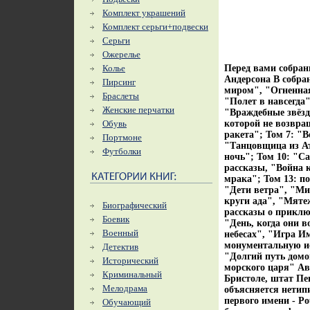
Комплект украшений
Комплект серьги+подвески
Серьги
Ожерелье
Колье
Перед вами собран
Андерсона В собра
Пирсинг
миром", "Огненная
Браслеты
"Полет в навсегда"
Женские перчатки
"Враждебные звёзд
Обувь
которой не возвра
ракета"; Том 7: "
Портмоне
"Танцовщица из Ат
Футболки
ночь"; Том 10: "С
рассказы, "Война 
мрака"; Том 13: по
"Дети ветра", "Ми
круги ада", "Мяте
Биографический
рассказы о приклю
Боевик
"День, когда они 
Военный
небесах", "Игра И
монументальную ис
Детектив
"Долгий путь дом
Исторический
морского царя" Ав
Криминальный
Бристоле, штат Пе
Мелодрама
объясняется нетип
первого имени - P
Обучающий