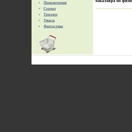
бакалавра по физик
Приключения
Сериал
Триллер
Ужасы
Фантастика