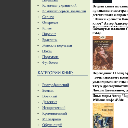
Комплект украшений
Вторая книга шотланд
признанного мастера 
Комплект серьги+подвески
детективного жанров 
Серьги
"Пушки крепости Нава
Ожерелье
ключ" Автор Алистер 
George Gilach MacLean
Колье
Обманутые иллюзии С
второй мировой войны
6564p.
Пирсинг
ВМС Из страшных вое
Браслеты
родилась первая книг
"Корабль Ее Величеств
Женские перчатки
русском переводе - "О
Обувь
qвмжчэ"Улисс") Наибо
Портмоне
Футболки
Переводчик: О Кущ Кр
- дочь известного все
унаследовала от отца 
Биографический
тягу к драгоценностям
Боевик
Люком Каллаханом, 
артвагащистом с заг
Иные миры Автор Чар
Военный
который использует ло
Williams инфо 4528r.
Детектив
только на арене Рокси
Исторический
партнерами на сцене, 
потом и в страсти Но 
Криминальный
заставляет Люка выби
Мелодрама
неблагополучием тех,
Обучающий
Нора Робертс уводит н