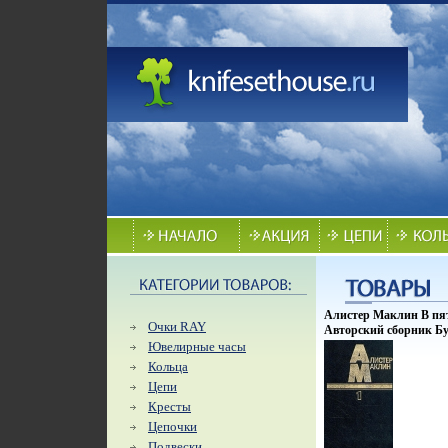
Алистер Маклин В пят
Очки RAY
Авторский сборник Бу
Сохранность: Очень х
Ювелирные часы
Фидес, 1993 г Твердый
Кольца
5-88374-011-1 Тираж: 
Цепи
84x108/32 (~130х205 мм
Кресты
Цепочки
Подвески