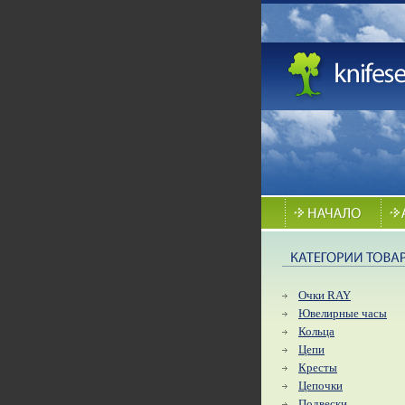
Очки RAY
Ювелирные часы
Кольца
Цепи
Кресты
Цепочки
Подвески