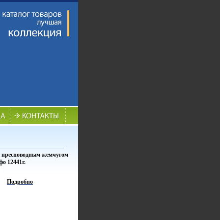
с пресноводным жемчугом
фо 12441r.
Подробно