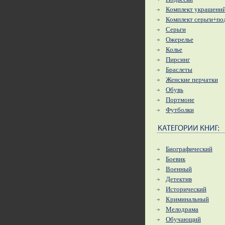
Комплект украшени
Комплект серьги+по
Серьги
Ожерелье
Колье
Пирсинг
Браслеты
Женские перчатки
Обувь
Портмоне
Футболки
Биографический
Боевик
Военный
Детектив
Исторический
Криминальный
Мелодрама
Обучающий