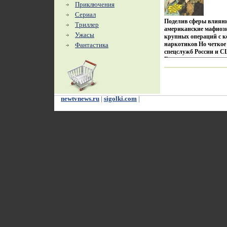
Приключения
Анджелес После окон
устроился на Кларк Д
Сериал
Поделив сферы влияни
Триллер
американские мафиоз
Ужасы
крупных операций с к
наркотиков Но четкое
Фантастика
спецслужб России и 
Большую роль в этова
каратистке Ие Филато
Продолжение боевиков
опасна", "Одна и без
Дворецкий.
newtvnews.ru
|
sigolki.com
|