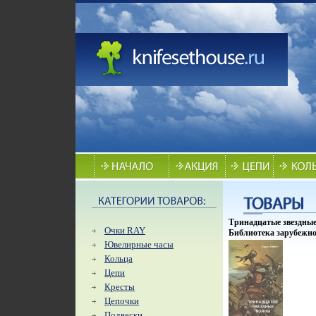
Тринадцатые звездны
Очки RAY
Библиотека зарубежно
криминалистического
Ювелирные часы
романа инфо 4936p.
Кольца
Цепи
Кресты
Цепочки
Подвески